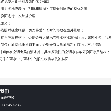
应避免使用刷子和腐蚀性化学物质；
和用力擦洗膜表面，刮擦和磨损的痕迹会影响膜的整体效果
对膜面进行一次常规护理；
上抛光；
外线照射强度很强，切勿将爱车长时间停放在室外暴晒；
勿将车停放在树下，否则会有大量鸟粪虫胶树胶黏着膜面，腐蚀性强，容
时间停在油烟机排风扇下面，否则会有大量油渍积在膜面，不易清洗；
长时间停在空调出风口滴水处，具有腐蚀性的空调水会破坏膜面涂层结构；
时间停在雨水中，雨水中的酸性物质会侵蚀膜面；
我们
漆面保护膜
3934502836