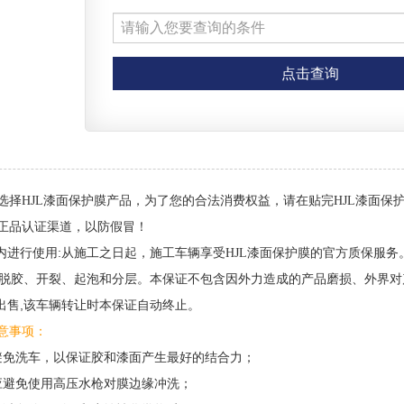
选择
产品，为了您的合法消费权益，请在贴完
HJL漆面保护膜
HJL漆面保
正品认证渠道，以防假冒！
年内进行使用:从施工之日起，施工车辆享受
的官方质保服务
HJL漆面保护膜
括:脱胶、开裂、起泡和分层。本保证不包含因外力造成的产品磨损、外界
让出售,该车辆转让时本保证自动终止。
意事项：
避免洗车，以保证胶和漆面产生最好的结合力；
应避免使用高压水枪对膜边缘冲洗；