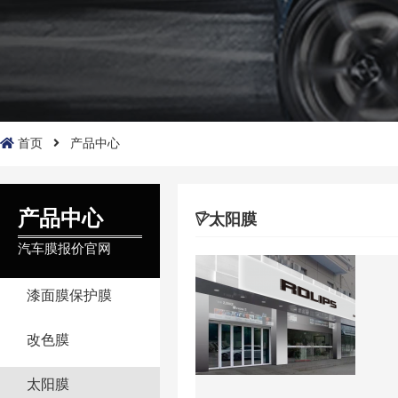
首页
产品中心
产品中心
太阳膜
汽车膜报价官网
漆面膜保护膜
改色膜
太阳膜