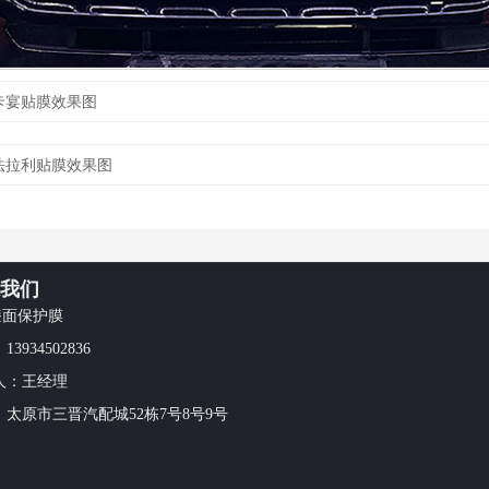
卡宴贴膜效果图
法拉利贴膜效果图
我们
漆面保护膜
3934502836
人：王经理
：太原市三晋汽配城52栋7号8号9号