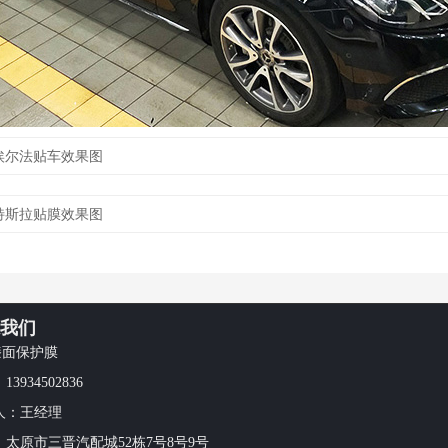
埃尔法贴车效果图
特斯拉贴膜效果图
我们
漆面保护膜
3934502836
人：王经理
：太原市三晋汽配城52栋7号8号9号